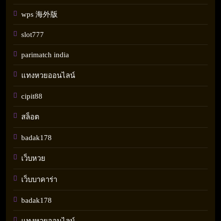
wps 海外版
slot777
parimatch india
แทงหวยออนไลน์
cipit88
สล็อต
badak178
เว็บหวย
เว็บบาคาร่า
badak178