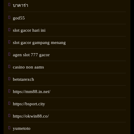
บาคาร่า
god55
slot gacor hari ini
slot gacor gampang menang
agen slot 777 gacor
casino non aams
betstarexch
https://mm88.in.net/
https://bsport.city
https://okwin88.co/
yumetoto